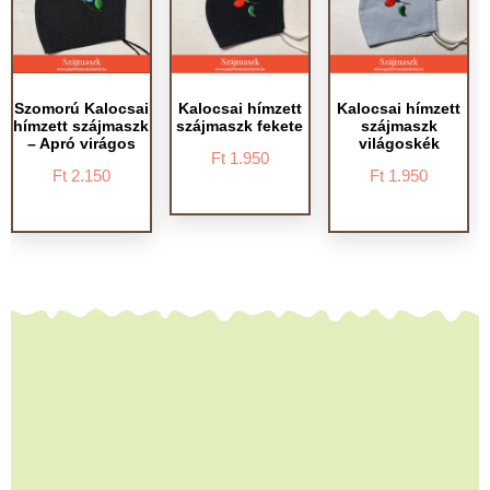
Szomorú Kalocsai
Kalocsai hímzett
Kalocsai hímzett
hímzett szájmaszk
szájmaszk fekete
szájmaszk
– Apró virágos
világoskék
Ft
1.950
Ft
2.150
Ft
1.950
Footer