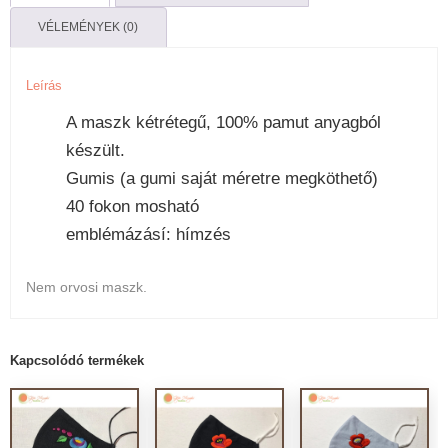
virágos
VÉLEMÉNYEK (0)
mennyiség
Leírás
A maszk kétrétegű, 100% pamut anyagból
készült.
Gumis (a gumi saját méretre megköthető)
40 fokon mosható
emblémázásí: hímzés
Nem orvosi maszk.
Kapcsolódó termékek