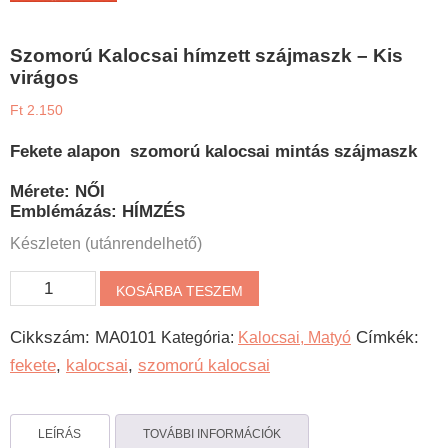
Szomorú Kalocsai hímzett szájmaszk – Kis
virágos
Ft
2.150
Fekete alapon szomorú kalocsai mintás szájmaszk
Mérete: NŐI
Emblémázás: HÍMZÉS
Készleten (utánrendelhető)
Szomorú
KOSÁRBA TESZEM
Kalocsai
Cikkszám:
MA0101
Címkék:
Kategória:
Kalocsai, Matyó
hímzett
fekete
,
kalocsai
,
szomorú kalocsai
szájmaszk
-
Kis
LEÍRÁS
TOVÁBBI INFORMÁCIÓK