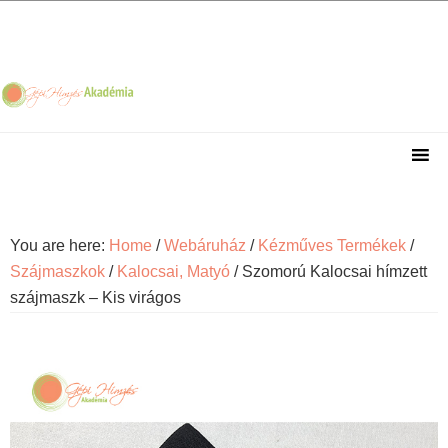
Skip
Skip
Skip
Skip
to
to
to
to
primary
main
primary
footer
navigation
content
sidebar
You are here:
Home
/
Webáruház
/
Kézműves Termékek
/
Szájmaszkok
/
Kalocsai, Matyó
/
Szomorú Kalocsai hímzett
szájmaszk – Kis virágos