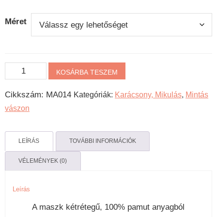
Méret
Téli
KOSÁRBA TESZEM
karácsonyos
Cikkszám:
MA014
Kategóriák:
Karácsony, Mikulás
,
Mintás
mennyiség
vászon
LEÍRÁS
TOVÁBBI INFORMÁCIÓK
VÉLEMÉNYEK (0)
Leírás
A maszk kétrétegű, 100% pamut anyagból