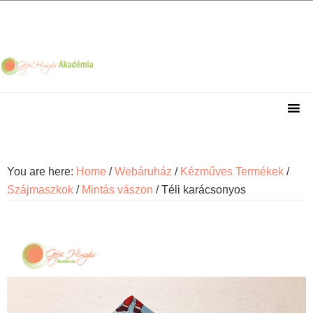
Skip
Skip
Skip
Skip
to
to
to
to
primary
main
primary
footer
navigation
content
sidebar
You are here:
Home
/
Webáruház
/
Kézműves Termékek
/
Szájmaszkok
/
Mintás vászon
/
Téli karácsonyos