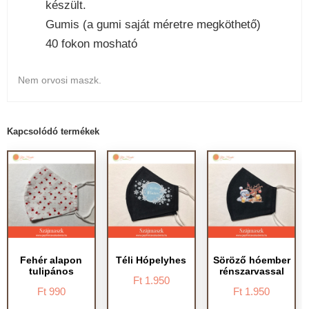
készült.
Gumis (a gumi saját méretre megköthető)
40 fokon mosható
Nem orvosi maszk.
Kapcsolódó termékek
Fehér alapon
Téli Hópelyhes
Söröző hóember
tulipános
rénszarvassal
Ft
1.950
Ft
990
Ft
1.950