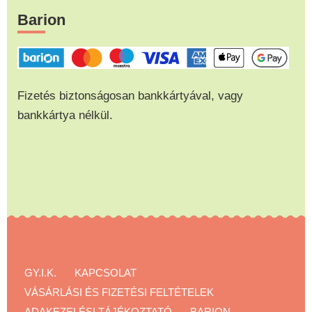
Barion
Fizetés biztonságosan bankkártyával, vagy
bankkártya nélkül.
GY.I.K.
KAPCSOLAT
VÁSÁRLÁSI ÉS FIZETÉSI FELTÉTELEK
ADAKEZELÉSI TÁJÉKOZTATÓ
BARION