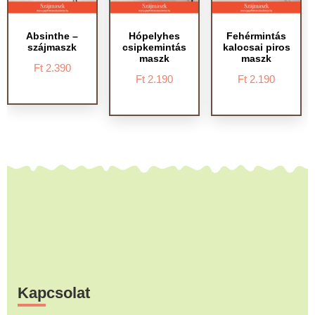
Absinthe –
Hópelyhes
Fehérmintás
szájmaszk
csipkemintás
kalocsai piros
maszk
maszk
Ft
2.390
Ft
2.190
Ft
2.190
Footer
Kapcsolat