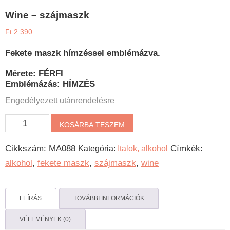
Wine – szájmaszk
Ft
2.390
Fekete maszk hímzéssel emblémázva.
Mérete: FÉRFI
Emblémázás: HÍMZÉS
Engedélyezett utánrendelésre
Wine
KOSÁRBA TESZEM
-
Cikkszám:
MA088
Címkék:
Kategória:
Italok, alkohol
szájmaszk
alkohol
,
fekete maszk
,
szájmaszk
,
wine
mennyiség
LEÍRÁS
TOVÁBBI INFORMÁCIÓK
VÉLEMÉNYEK (0)