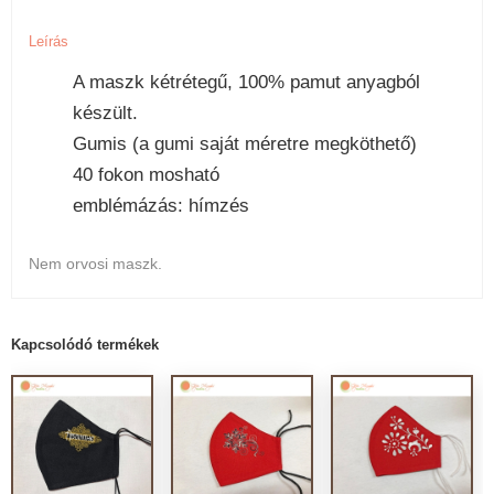
Leírás
A maszk kétrétegű, 100% pamut anyagból
készült.
Gumis (a gumi saját méretre megköthető)
40 fokon mosható
emblémázás: hímzés
Nem orvosi maszk.
Kapcsolódó termékek