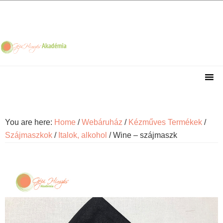
Skip
Skip
Skip
Skip
to
to
to
to
primary
main
primary
footer
navigation
content
sidebar
You are here:
Home
/
Webáruház
/
Kézműves Termékek
/
Szájmaszkok
/
Italok, alkohol
/
Wine – szájmaszk