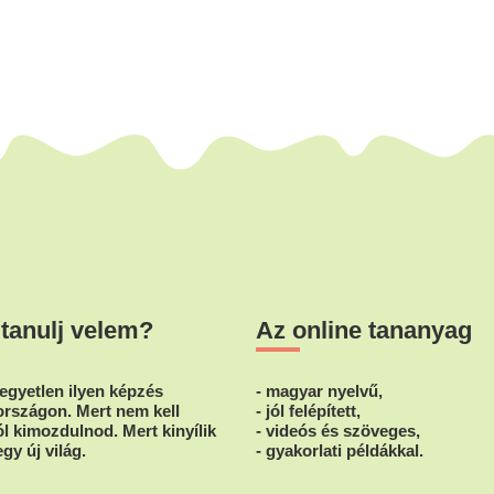
 tanulj velem?
Az online tananyag
egyetlen ilyen képzés
- magyar nyelvű,
rszágon. Mert nem kell
- jól felépített,
l kimozdulnod. Mert kinyílik
- videós és szöveges,
egy új világ.
- gyakorlati példákkal.