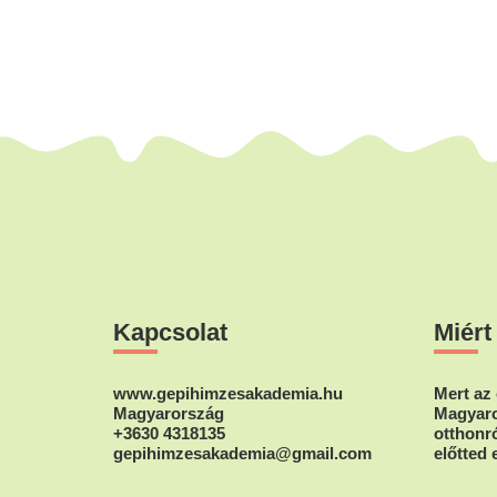
Footer
Kapcsolat
Miért
www.gepihimzesakademia.hu
Mert az 
Magyarország
Magyaro
+3630 4318135
otthonró
gepihimzesakademia@gmail.com
előtted 