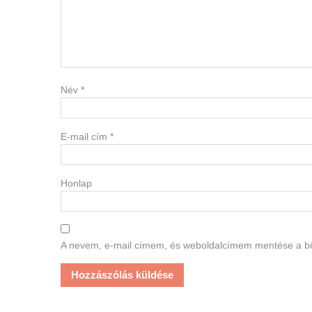
Név
*
E-mail cím
*
Honlap
A nevem, e-mail címem, és weboldalcímem mentése a 