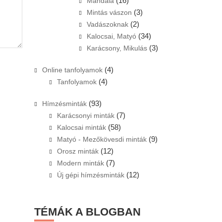
(16)
Mandala
(3)
Mintás vászon
(2)
Vadászoknak
(34)
Kalocsai, Matyó
(3)
Karácsony, Mikulás
(4)
Online tanfolyamok
(4)
Tanfolyamok
(93)
Hímzésminták
(7)
Karácsonyi minták
(58)
Kalocsai minták
(9)
Matyó - Mezőkövesdi minták
(12)
Orosz minták
(7)
Modern minták
(12)
Új gépi hímzésminták
TÉMÁK A BLOGBAN