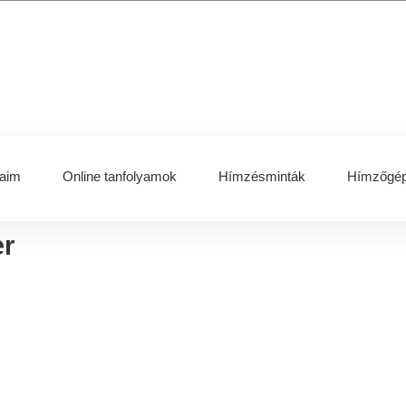
aim
Online tanfolyamok
Hímzésminták
Hímzőgép
r