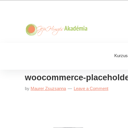
Skip
Skip
Skip
Skip
to
to
to
to
primary
main
primary
footer
navigation
content
sidebar
Kurzus
woocommerce-placeholde
by
Maurer Zsuzsanna
Leave a Comment