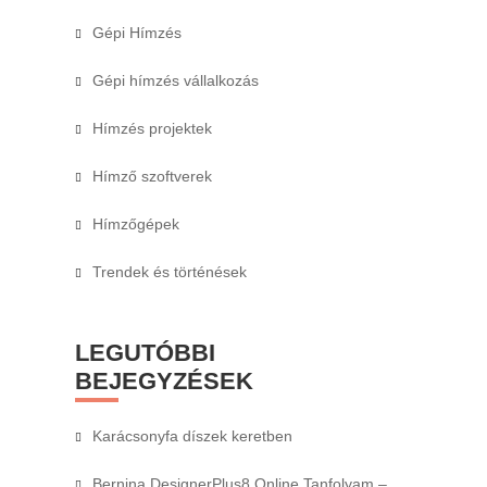
Gépi Hímzés
Gépi hímzés vállalkozás
Hímzés projektek
Hímző szoftverek
Hímzőgépek
Trendek és történések
LEGUTÓBBI
BEJEGYZÉSEK
Karácsonyfa díszek keretben
Bernina DesignerPlus8 Online Tanfolyam –