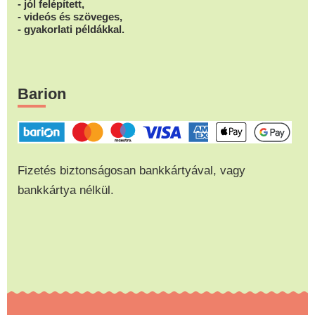
- jól felépített,
- videós és szöveges,
- gyakorlati példákkal.
Barion
Fizetés biztonságosan bankkártyával, vagy
bankkártya nélkül.