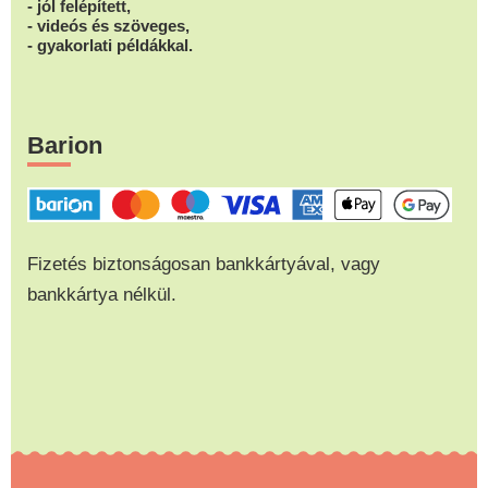
- jól felépített,
- videós és szöveges,
- gyakorlati példákkal.
Barion
Fizetés biztonságosan bankkártyával, vagy
bankkártya nélkül.