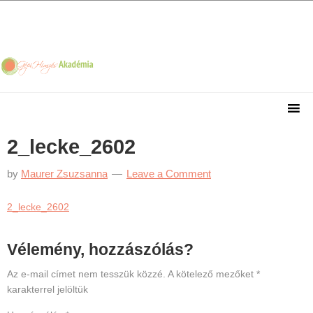
Skip
Skip
Skip
Skip
to
to
to
to
primary
main
primary
footer
navigation
content
sidebar
2_lecke_2602
by
Maurer Zsuzsanna
Leave a Comment
2_lecke_2602
Reader
Vélemény, hozzászólás?
Interactions
Az e-mail címet nem tesszük közzé.
A kötelező mezőket
*
karakterrel jelöltük