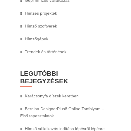
Gépi hímzés vállalkozás
Hímzés projektek
Hímző szoftverek
Hímzőgépek
Trendek és történések
LEGUTÓBBI
BEJEGYZÉSEK
Karácsonyfa díszek keretben
Bernina DesignerPlus8 Online Tanfolyam –
Első tapasztalatok
Hímző vállalkozás indítása lépésről lépésre