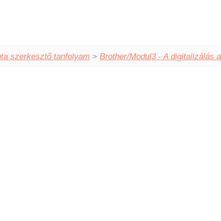
ta szerkesztő tanfolyam
>
Brother/Modul3 - A digitalizálás a