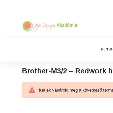
Skip
Skip
Skip
Skip
to
to
to
to
primary
main
primary
footer
navigation
content
sidebar
Kurzus
Brother-M3/2 – Redwork 
Kérlek vásárold meg a következő termé