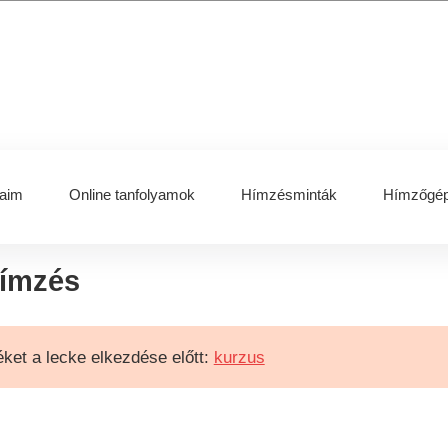
aim
Online tanfolyamok
Hímzésminták
Hímzőgép
hímzés
ket a lecke elkezdése előtt:
kurzus