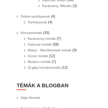
Kalocsai, Matyó
(3)
Karácsony, Mikulás
(4)
Online tanfolyamok
(4)
Tanfolyamok
(93)
Hímzésminták
(7)
Karácsonyi minták
(58)
Kalocsai minták
(9)
Matyó - Mezőkövesdi minták
(12)
Orosz minták
(7)
Modern minták
(12)
Új gépi hímzésminták
TÉMÁK A BLOGBAN
Gépi Hímzés