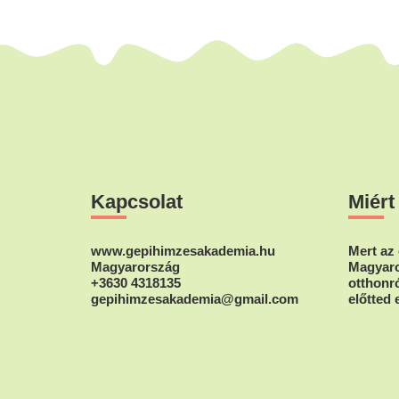
Footer
Kapcsolat
Miért
www.gepihimzesakademia.hu
Mert az 
Magyarország
Magyaro
+3630 4318135
otthonró
gepihimzesakademia@gmail.com
előtted 