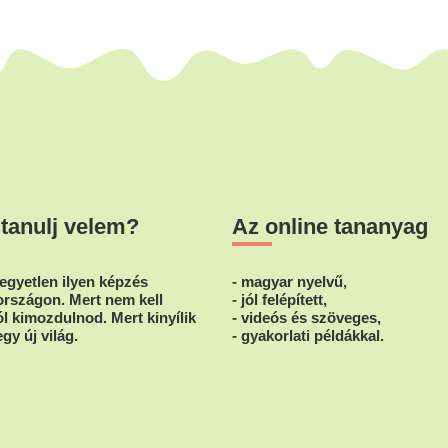
 tanulj velem?
Az online tananyag
egyetlen ilyen képzés
- magyar nyelvű,
rszágon. Mert nem kell
- jól felépített,
l kimozdulnod. Mert kinyílik
- videós és szöveges,
egy új világ.
- gyakorlati példákkal.