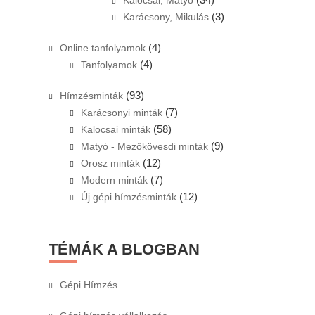
Kalocsai, Matyó
(3)
Karácsony, Mikulás
(4)
Online tanfolyamok
(4)
Tanfolyamok
(93)
Hímzésminták
(7)
Karácsonyi minták
(58)
Kalocsai minták
(9)
Matyó - Mezőkövesdi minták
(12)
Orosz minták
(7)
Modern minták
(12)
Új gépi hímzésminták
TÉMÁK A BLOGBAN
Gépi Hímzés