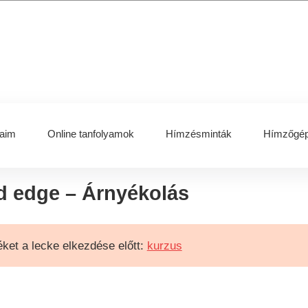
aim
Online tanfolyamok
Hímzésminták
Hímzőgép
ed edge – Árnyékolás
ket a lecke elkezdése előtt:
kurzus