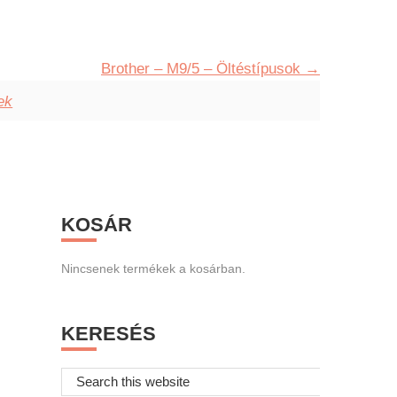
Brother – M9/5 – Öltéstípusok
ek
Primary
KOSÁR
Sidebar
Nincsenek termékek a kosárban.
KERESÉS
Search