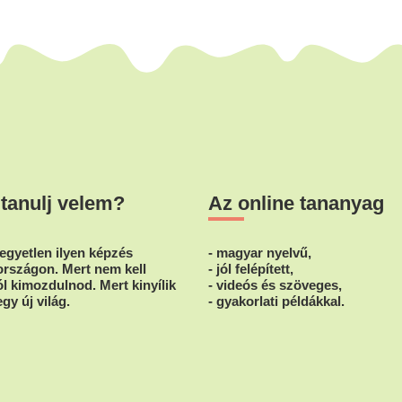
 tanulj velem?
Az online tananyag
egyetlen ilyen képzés
- magyar nyelvű,
rszágon. Mert nem kell
- jól felépített,
l kimozdulnod. Mert kinyílik
- videós és szöveges,
egy új világ.
- gyakorlati példákkal.