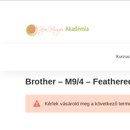
Skip
Skip
Skip
Skip
to
to
to
to
primary
main
primary
footer
navigation
content
sidebar
Kurzus
Brother – M9/4 – Feather
Kérlek vásárold meg a következő termé