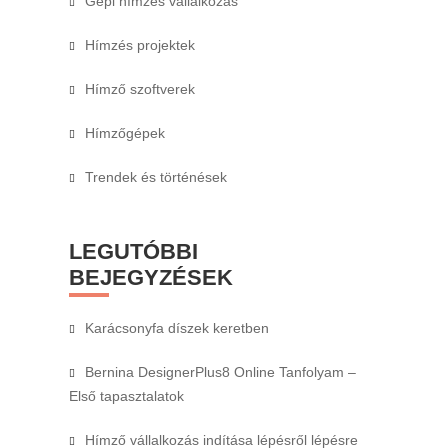
Gépi hímzés vállalkozás
Hímzés projektek
Hímző szoftverek
Hímzőgépek
Trendek és történések
LEGUTÓBBI
BEJEGYZÉSEK
Karácsonyfa díszek keretben
Bernina DesignerPlus8 Online Tanfolyam –
Első tapasztalatok
Hímző vállalkozás indítása lépésről lépésre