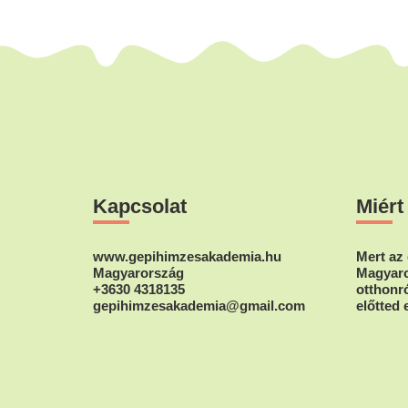
Footer
Kapcsolat
Miért
www.gepihimzesakademia.hu
Mert az 
Magyarország
Magyaro
+3630 4318135
otthonró
gepihimzesakademia@gmail.com
előtted 