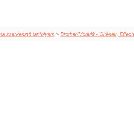
ta szerkesztő tanfolyam
>
Brother/Modul9 - Öltések, Effect