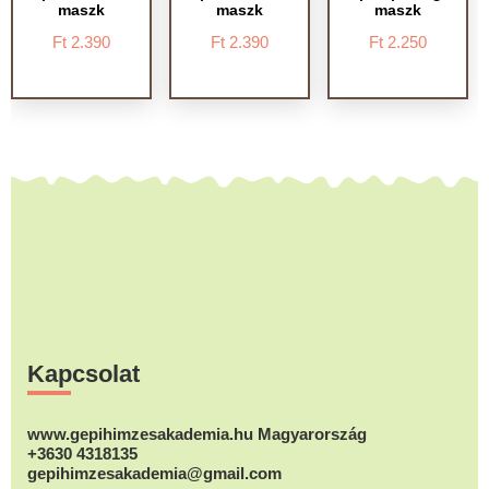
maszk
maszk
maszk
Ft
2.390
Ft
2.390
Ft
2.250
Footer
Kapcsolat
www.gepihimzesakademia.hu Magyarország
+3630 4318135
gepihimzesakademia@gmail.com