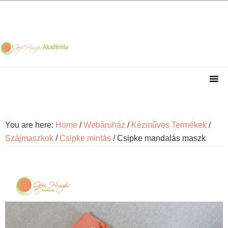
Skip
Skip
Skip
Skip
to
to
to
to
primary
main
primary
footer
navigation
content
sidebar
You are here:
Home
/
Webáruház
/
Kézműves Termékek
/
Szájmaszkok
/
Csipke mintás
/
Csipke mandalás maszk