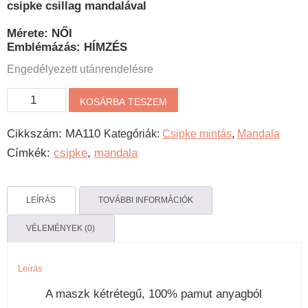
csipke csillag mandalával
Mérete: NŐI
Emblémázás: HÍMZÉS
Engedélyezett utánrendelésre
Csipke
KOSÁRBA TESZEM
mandalás
Cikkszám:
MA110
Kategóriák:
Csipke mintás
,
Mandala
maszk
Címkék:
csipke
,
mandala
mennyiség
LEÍRÁS
TOVÁBBI INFORMÁCIÓK
VÉLEMÉNYEK (0)
Leírás
A maszk kétrétegű, 100% pamut anyagból