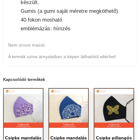
készült.
Gumis (a gumi saját méretre megköthető)
40 fokon mosható
emblémázás: hímzés
Nem orvosi maszk.
A termék színe árnyalatban a képen láthatótól eltérhet!
Kapcsolódó termékek
Csipke mandalás
Csipke mandalás
Csipke pillangós