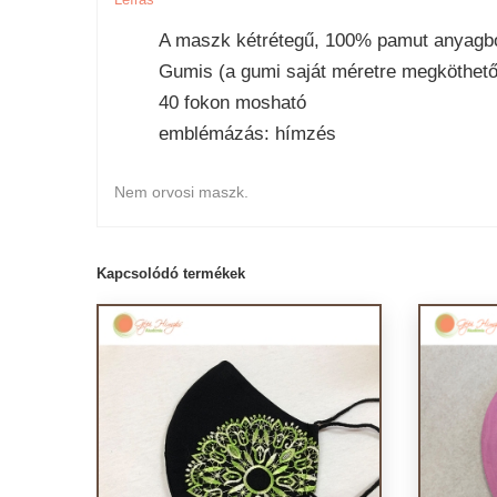
A maszk kétrétegű, 100% pamut anyagbó
Gumis (a gumi saját méretre megköthető
40 fokon mosható
emblémázás: hímzés
Nem orvosi maszk.
Kapcsolódó termékek