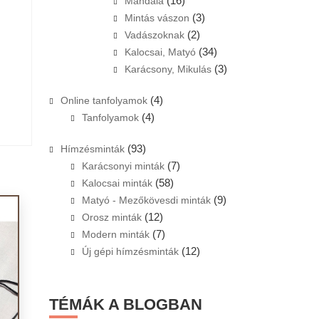
(16)
Mandala
(3)
Mintás vászon
(2)
Vadászoknak
(34)
Kalocsai, Matyó
(3)
Karácsony, Mikulás
(4)
Online tanfolyamok
(4)
Tanfolyamok
(93)
Hímzésminták
(7)
Karácsonyi minták
(58)
Kalocsai minták
(9)
Matyó - Mezőkövesdi minták
(12)
Orosz minták
(7)
Modern minták
(12)
Új gépi hímzésminták
TÉMÁK A BLOGBAN