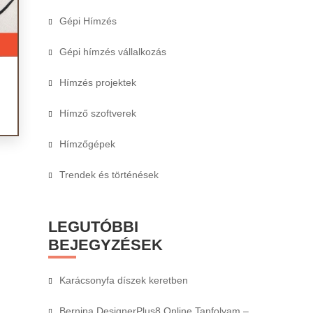
Gépi Hímzés
Gépi hímzés vállalkozás
Hímzés projektek
Hímző szoftverek
Hímzőgépek
Trendek és történések
LEGUTÓBBI
BEJEGYZÉSEK
Karácsonyfa díszek keretben
Bernina DesignerPlus8 Online Tanfolyam –