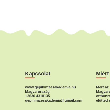
Footer
Kapcsolat
Miért
www.gepihimzesakademia.hu
Mert az 
Magyarország
Magyaro
+3630 4318135
otthonró
gepihimzesakademia@gmail.com
előtted 