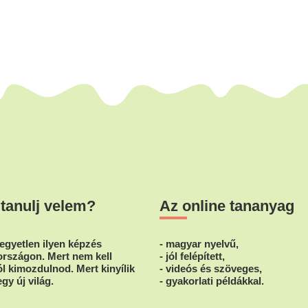
 tanulj velem?
Az online tananyag
egyetlen ilyen képzés
- magyar nyelvű,
rszágon. Mert nem kell
- jól felépített,
l kimozdulnod. Mert kinyílik
- videós és szöveges,
egy új világ.
- gyakorlati példákkal.