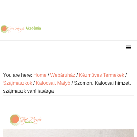
Skip
Skip
Skip
Skip
to
to
to
to
primary
main
primary
footer
navigation
content
sidebar
You are here:
Home
/
Webáruház
/
Kézműves Termékek
/
Szájmaszkok
/
Kalocsai, Matyó
/
Szomorú Kalocsai hímzett
szájmaszk vaníliasárga