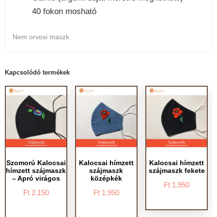
40 fokon mosható
Nem orvosi maszk.
Kapcsolódó termékek
Szomorú Kalocsai
Kalocsai hímzett
Kalocsai hímzett
hímzett szájmaszk
szájmaszk
szájmaszk fekete
– Apró virágos
középkék
Ft
1.950
Ft
2.150
Ft
1.950