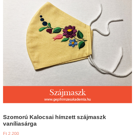
Szomorú Kalocsai hímzett szájmaszk
vaníliasárga
Ft
2.200