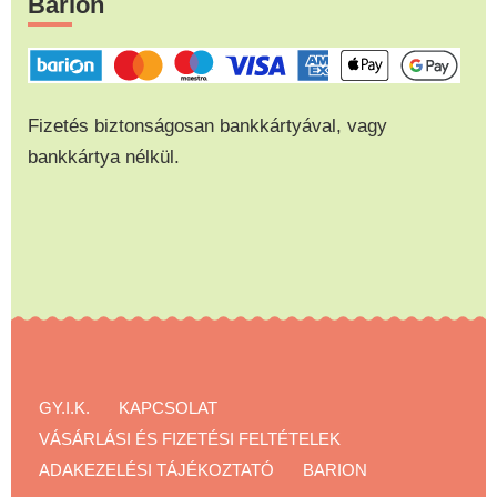
Barion
Fizetés biztonságosan bankkártyával, vagy
bankkártya nélkül.
GY.I.K.
KAPCSOLAT
VÁSÁRLÁSI ÉS FIZETÉSI FELTÉTELEK
ADAKEZELÉSI TÁJÉKOZTATÓ
BARION