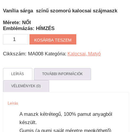
Vanília sárga színű szomorú kalocsai szájmaszk
Mérete: NŐI
Emblémázás: HÍMZÉS
Szomorú
KOSÁRBA TESZEM
Kalocsai
Cikkszám:
MA008
Kategória:
Kalocsai, Matyó
hímzett
szájmaszk
vaníliasárga
LEÍRÁS
TOVÁBBI INFORMÁCIÓK
mennyiség
VÉLEMÉNYEK (0)
Leírás
A maszk kétrétegű, 100% pamut anyagból
készült.
Gumis (a gumi saját méretre megköthető)