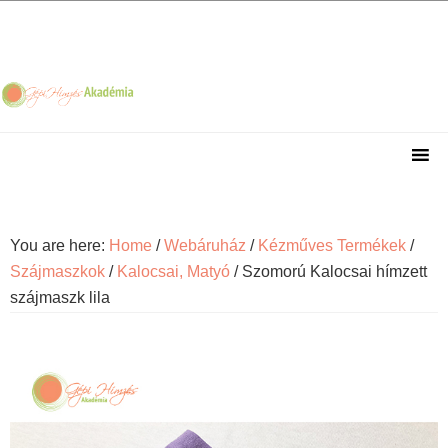
Skip
Skip
Skip
Skip
to
to
to
to
primary
main
primary
footer
navigation
content
sidebar
You are here:
Home
/
Webáruház
/
Kézműves Termékek
/
Szájmaszkok
/
Kalocsai, Matyó
/
Szomorú Kalocsai hímzett
szájmaszk lila