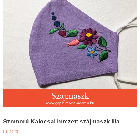
Szomorú Kalocsai hímzett szájmaszk lila
Ft
2.200