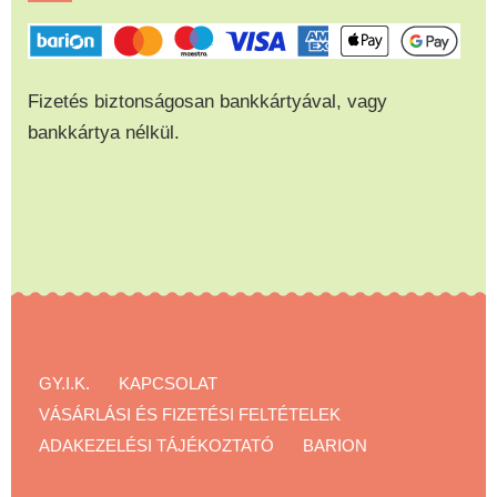
Fizetés biztonságosan bankkártyával, vagy
bankkártya nélkül.
GY.I.K.
KAPCSOLAT
VÁSÁRLÁSI ÉS FIZETÉSI FELTÉTELEK
ADAKEZELÉSI TÁJÉKOZTATÓ
BARION