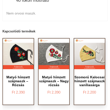
40 fokon mosható
Nem orvosi maszk.
Kapcsolódó termékek
Matyó hímzett
Matyó hímzett
Szomorú Kalocsai
szájmaszk –
szájmaszk – Nagy
hímzett szájmaszk
Rózsás
rózsás
vaníliasárga
Ft
2.390
Ft
2.390
Ft
2.200