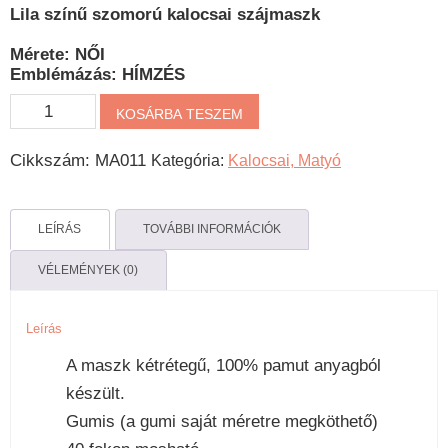
Lila színű szomorú kalocsai szájmaszk
Mérete: NŐI
Emblémázás: HÍMZÉS
Szomorú
KOSÁRBA TESZEM
Kalocsai
Cikkszám:
MA011
Kategória:
Kalocsai, Matyó
hímzett
szájmaszk
lila
LEÍRÁS
TOVÁBBI INFORMÁCIÓK
mennyiség
VÉLEMÉNYEK (0)
Leírás
A maszk kétrétegű, 100% pamut anyagból
készült.
Gumis (a gumi saját méretre megköthető)