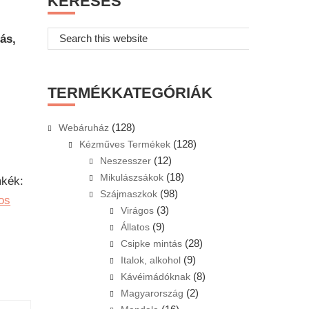
KERESÉS
Search
ás,
this
website
TERMÉKKATEGÓRIÁK
(128)
Webáruház
(128)
Kézműves Termékek
(12)
Neszesszer
(18)
Mikulászsákok
kék:
(98)
Szájmaszkok
os
(3)
Virágos
(9)
Állatos
(28)
Csipke mintás
(9)
Italok, alkohol
(8)
Kávéimádóknak
(2)
Magyarország