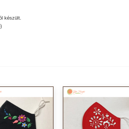
l készült.
)