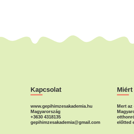
Footer
Kapcsolat
Miért
www.gepihimzesakademia.hu
Mert az 
Magyarország
Magyaro
+3630 4318135
otthonró
gepihimzesakademia@gmail.com
előtted 