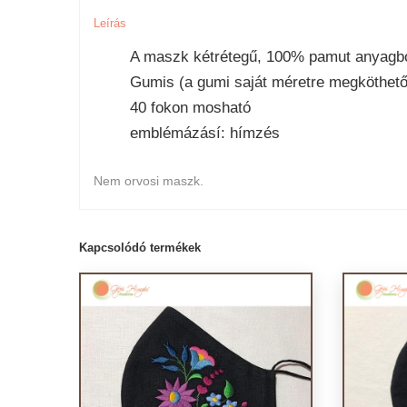
Leírás
A maszk kétrétegű, 100% pamut anyagbó
Gumis (a gumi saját méretre megköthető
40 fokon mosható
emblémázásí: hímzés
Nem orvosi maszk.
Kapcsolódó termékek