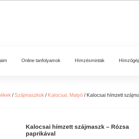
aim
Online tanfolyamok
Hímzésminták
Hímzőgép
mékek
/
Szájmaszkok
/
Kalocsai, Matyó
/
Kalocsai hímzett szájm
Kalocsai hímzett szájmaszk – Rózsa
paprikával