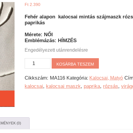
Ft
2.390
Fehér alapon kalocsai mintás szájmaszk rózs
paprikás
Mérete: NŐI
Emblémázás: HÍMZÉS
Engedélyezett utánrendelésre
Kalocsai
KOSÁRBA TESZEM
hímzett
Cikkszám:
MA116
Cím
Kategória:
Kalocsai, Matyó
szájmaszk
kalocsai
,
kalocsai maszk
,
paprika
,
rózsás
,
virág
-
Rózsa
paprikával
mennyiség
MÉNYEK (0)