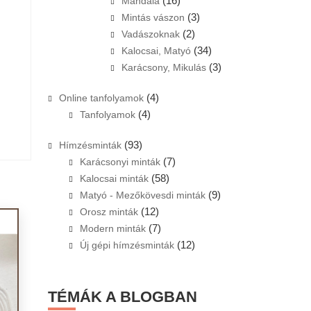
(16)
Mandala
(3)
Mintás vászon
(2)
Vadászoknak
(34)
Kalocsai, Matyó
(3)
Karácsony, Mikulás
(4)
Online tanfolyamok
(4)
Tanfolyamok
(93)
Hímzésminták
(7)
Karácsonyi minták
(58)
Kalocsai minták
(9)
Matyó - Mezőkövesdi minták
(12)
Orosz minták
(7)
Modern minták
(12)
Új gépi hímzésminták
TÉMÁK A BLOGBAN