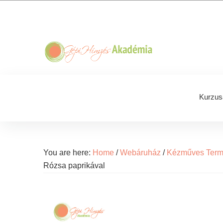
Skip
Skip
Skip
Skip
to
to
to
to
primary
main
primary
footer
navigation
content
sidebar
Kurzus
You are here:
Home
/
Webáruház
/
Kézműves Ter
Rózsa paprikával