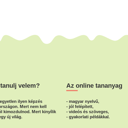
 tanulj velem?
Az online tananyag
egyetlen ilyen képzés
- magyar nyelvű,
rszágon. Mert nem kell
- jól felépített,
l kimozdulnod. Mert kinyílik
- videós és szöveges,
egy új világ.
- gyakorlati példákkal.