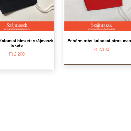
alocsai hímzett szájmaszk
Fehérmintás kalocsai piros ma
fekete
Ft
2.190
Ft
2.200