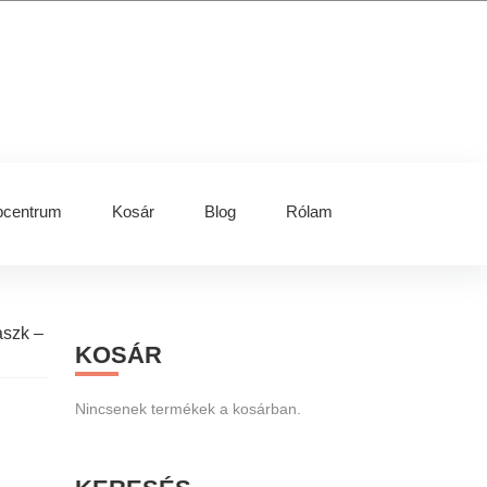
centrum
Kosár
Blog
Rólam
Primary
aszk –
KOSÁR
Sidebar
Nincsenek termékek a kosárban.