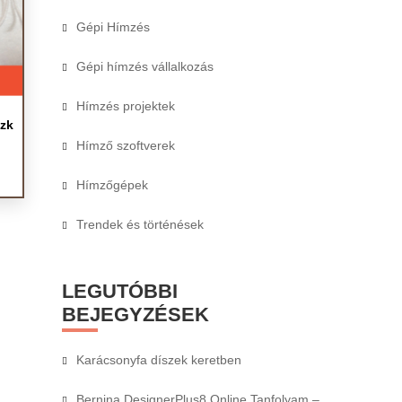
Gépi Hímzés
Gépi hímzés vállalkozás
Hímzés projektek
szk
Hímző szoftverek
Hímzőgépek
Trendek és történések
LEGUTÓBBI
BEJEGYZÉSEK
Karácsonyfa díszek keretben
Bernina DesignerPlus8 Online Tanfolyam –