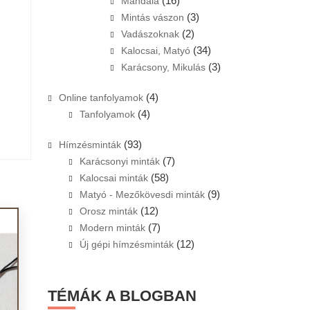
(16)
Mandala
(3)
Mintás vászon
(2)
Vadászoknak
(34)
Kalocsai, Matyó
(3)
Karácsony, Mikulás
(4)
Online tanfolyamok
(4)
Tanfolyamok
(93)
Hímzésminták
(7)
Karácsonyi minták
(58)
Kalocsai minták
(9)
Matyó - Mezőkövesdi minták
(12)
Orosz minták
(7)
Modern minták
(12)
Új gépi hímzésminták
TÉMÁK A BLOGBAN