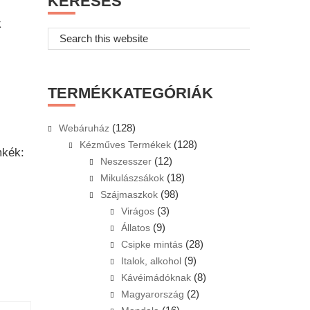
KERESÉS
k
Search
this
website
TERMÉKKATEGÓRIÁK
(128)
Webáruház
(128)
Kézműves Termékek
kék:
(12)
Neszesszer
(18)
Mikulászsákok
(98)
Szájmaszkok
(3)
Virágos
(9)
Állatos
(28)
Csipke mintás
(9)
Italok, alkohol
(8)
Kávéimádóknak
(2)
Magyarország