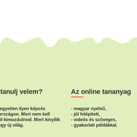
 tanulj velem?
Az online tananyag
egyetlen ilyen képzés
- magyar nyelvű,
rszágon. Mert nem kell
- jól felépített,
l kimozdulnod. Mert kinyílik
- videós és szöveges,
egy új világ.
- gyakorlati példákkal.