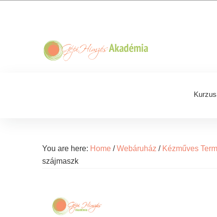
Skip
Skip
Skip
Skip
to
to
to
to
primary
main
primary
footer
navigation
content
sidebar
Kurzus
You are here:
Home
/
Webáruház
/
Kézműves Ter
szájmaszk