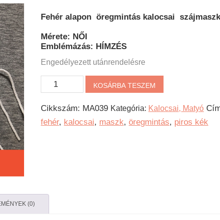
Fehér alapon öregmintás kalocsai szájmasz
Mérete: NŐI
Emblémázás: HÍMZÉS
Engedélyezett utánrendelésre
Öregmintás
KOSÁRBA TESZEM
Kalocsai
Cikkszám:
MA039
Cím
Kategória:
Kalocsai, Matyó
hímzett
fehér
,
kalocsai
,
maszk
,
öregmintás
,
piros kék
szájmaszk
mennyiség
MÉNYEK (0)