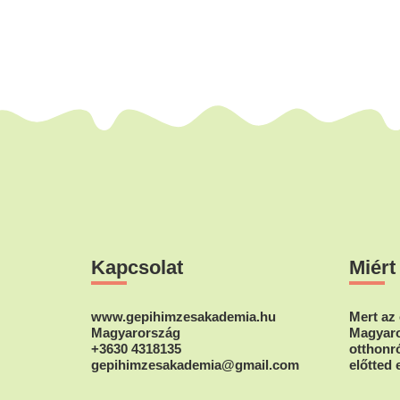
Footer
Kapcsolat
Miért
www.gepihimzesakademia.hu
Mert az 
Magyarország
Magyaro
+3630 4318135
otthonró
gepihimzesakademia@gmail.com
előtted 