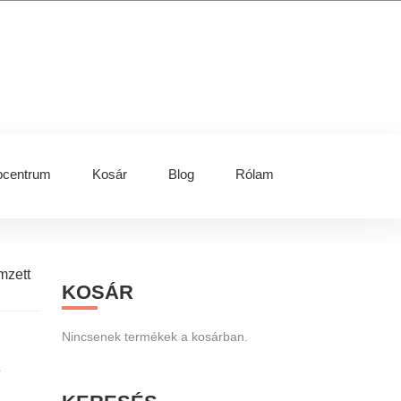
centrum
Kosár
Blog
Rólam
Primary
mzett
KOSÁR
Sidebar
Nincsenek termékek a kosárban.
k