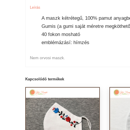
Leírás
A maszk kétrétegű, 100% pamut anyagbó
Gumis (a gumi saját méretre megköthető
40 fokon mosható
emblémázásí: hímzés
Nem orvosi maszk.
Kapcsolódó termékek