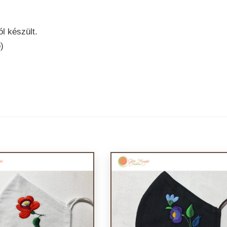
l készült.
)