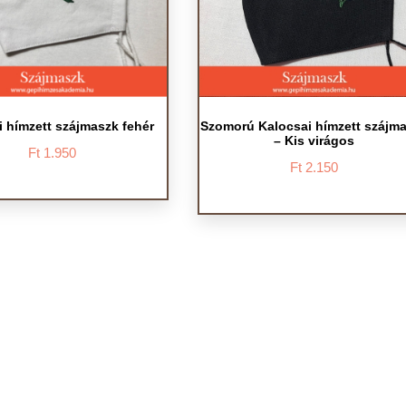
i hímzett szájmaszk fehér
Szomorú Kalocsai hímzett szájm
– Kis virágos
Ft
1.950
Ft
2.150