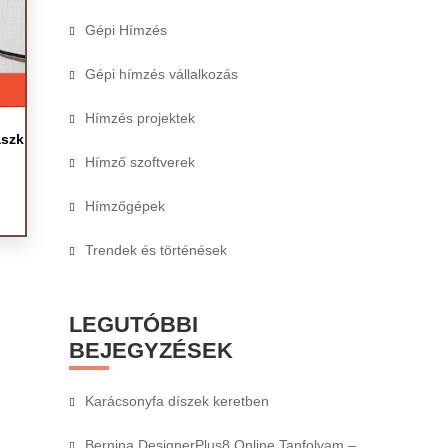
Gépi Hímzés
Gépi hímzés vállalkozás
Hímzés projektek
aszk
Hímző szoftverek
Hímzőgépek
Trendek és történések
LEGUTÓBBI
BEJEGYZÉSEK
Karácsonyfa díszek keretben
Bernina DesignerPlus8 Online Tanfolyam –