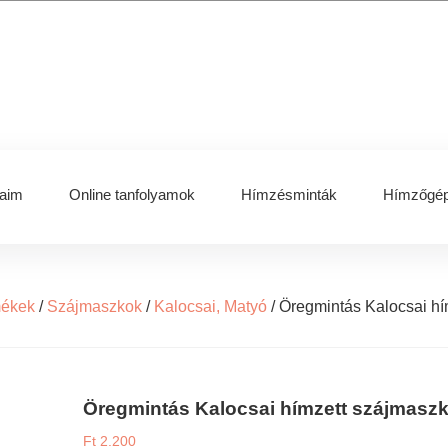
aim
Online tanfolyamok
Hímzésminták
Hímzőgép
mékek
/
Szájmaszkok
/
Kalocsai, Matyó
/
Öregmintás Kalocsai hí
Öregmintás Kalocsai hímzett szájmasz
Ft
2.200