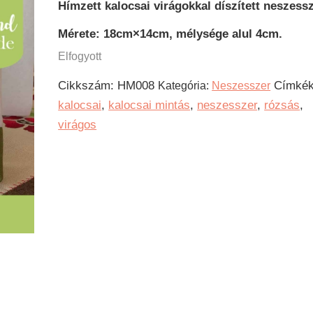
Hímzett kalocsai virágokkal díszített neszessz
Mérete: 18cm×14cm, mélysége alul 4cm.
Elfogyott
Cikkszám:
HM008
Címkék
Kategória:
Neszesszer
kalocsai
,
kalocsai mintás
,
neszesszer
,
rózsás
,
virágos