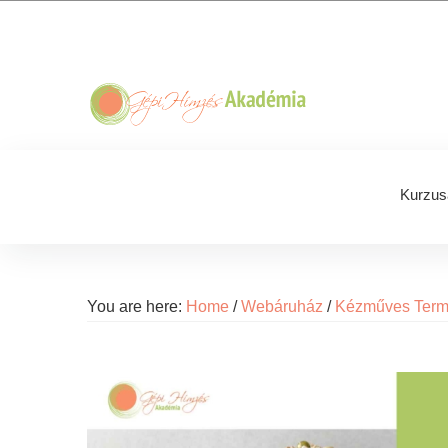
Skip
Skip
Skip
Skip
to
to
to
to
primary
main
primary
footer
navigation
content
sidebar
Kurzus
You are here:
Home
/
Webáruház
/
Kézműves Ter