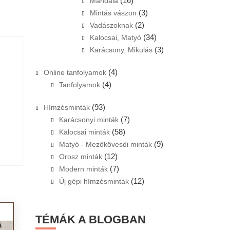
(16)
Mandala
(3)
Mintás vászon
(2)
Vadászoknak
(34)
Kalocsai, Matyó
(3)
Karácsony, Mikulás
(4)
Online tanfolyamok
(4)
Tanfolyamok
(93)
Hímzésminták
(7)
Karácsonyi minták
(58)
Kalocsai minták
(9)
Matyó - Mezőkövesdi minták
(12)
Orosz minták
(7)
Modern minták
(12)
Új gépi hímzésminták
TÉMÁK A BLOGBAN