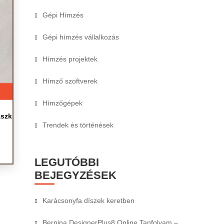
Gépi Hímzés
Gépi hímzés vállalkozás
Hímzés projektek
Hímző szoftverek
Hímzőgépek
aszk
Trendek és történések
LEGUTÓBBI
BEJEGYZÉSEK
Karácsonyfa díszek keretben
Bernina DesignerPlus8 Online Tanfolyam –