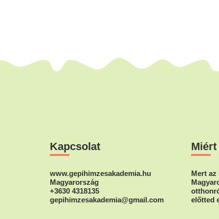
Footer
Kapcsolat
Miért
www.gepihimzesakademia.hu
Mert az 
Magyarország
Magyaro
+3630 4318135
otthonró
gepihimzesakademia@gmail.com
előtted 