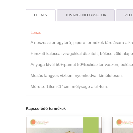
LEÍRÁS
TOVÁBBI INFORMÁCIÓK
VÉLE
Leírás
A neszesszer egyterű, pipere termékek tárolására alk
Hímzett kalocsai virágokkal díszített, bélése zöld alap
Anyaga kívül 50%pamut 50%poliészter vászon, bélése
Mosás langyos vízben, nyomkodva, kíméletesen.
Mérete: 18cm×14cm, mélysége alul 4cm.
Kapcsolódó termékek