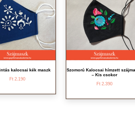
ntás kalocsai kék maszk
Szomorú Kalocsai hímzett szájm
– Kis csokor
Ft
2.190
Ft
2.390