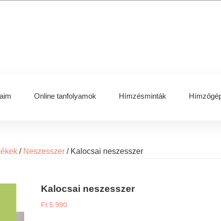
aim
Online tanfolyamok
Hímzésminták
Hímzőgép
mékek
/
Neszesszer
/
Kalocsai neszesszer
Kalocsai neszesszer
Ft
5.990