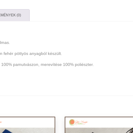
MÉNYEK (0)
almas.
on fehér pöttyös anyagból készült.
 100% pamutvászon, merevítése 100% poliészter.