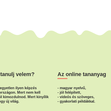
 tanulj velem?
Az online tananyag
egyetlen ilyen képzés
- magyar nyelvű,
rszágon. Mert nem kell
- jól felépített,
l kimozdulnod. Mert kinyílik
- videós és szöveges,
egy új világ.
- gyakorlati példákkal.