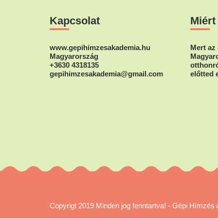
Footer
termékoldalon
Kapcsolat
Miért
választhatók
ki
www.gepihimzesakademia.hu
Mert az 
Magyarország
Magyaro
+3630 4318135
otthonró
gepihimzesakademia@gmail.com
előtted 
Copyrigt 2019 Minden jog fenntartva!
-
Gépi Hímzés 