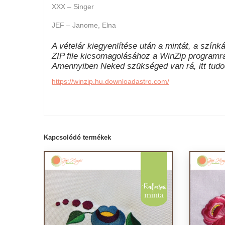
XXX – Singer
JEF – Janome, Elna
A vételár kiegyenlítése után a mintát, a színkár
ZIP file kicsomagolásához a WinZip programr
Amennyiben Neked szükséged van rá, itt tudod
https://winzip.hu.downloadastro.com/
Kapcsolódó termékek