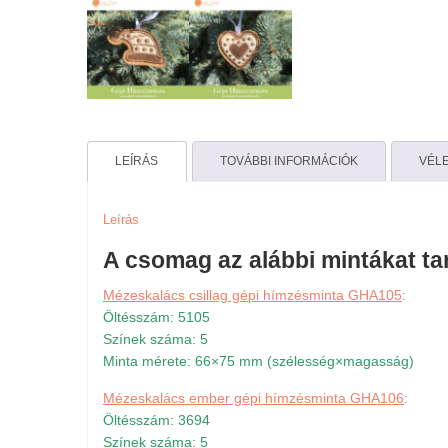
LEÍRÁS
TOVÁBBI INFORMÁCIÓK
VÉLE
Leírás
A csomag az alábbi mintákat ta
Mézeskalács csillag gépi hímzésminta GHA105
:
Öltésszám: 5105
Színek száma: 5
Minta mérete: 66×75 mm (szélesség×magasság)
Mézeskalács ember gépi hímzésminta GHA106
:
Öltésszám: 3694
Színek száma: 5