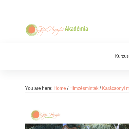
Skip
Skip
Skip
Skip
to
to
to
to
primary
main
primary
footer
navigation
content
sidebar
Kurzus
You are here:
Home
/
Hímzésminták
/
Karácsonyi m