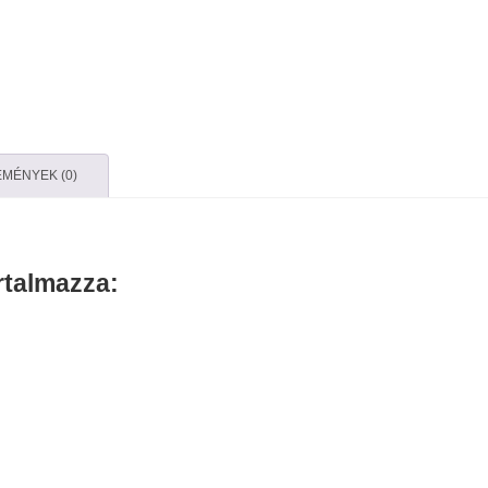
hímzésminta
mennyiség
MÉNYEK (0)
rtalmazza: