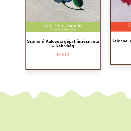
Kalocsai 
Szomorú Kalocsai gépi hímzésminta
– Kék virág
Ft
913
Ennek
a
terméknek
több
variációja
van.
A
változatok
a