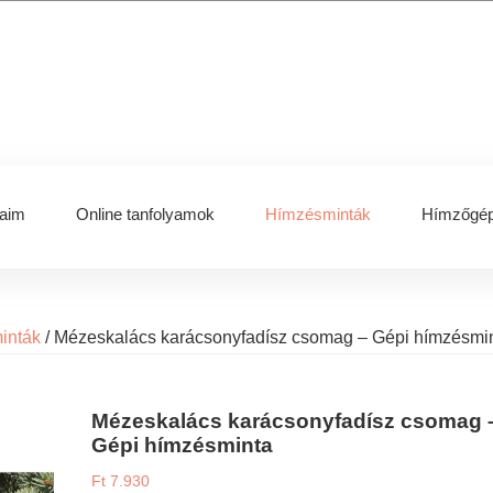
aim
Online tanfolyamok
Hímzésminták
Hímzőgép
inták
/
Mézeskalács karácsonyfadísz csomag – Gépi hímzésmi
Mézeskalács karácsonyfadísz csomag 
Gépi hímzésminta
Ft
7.930