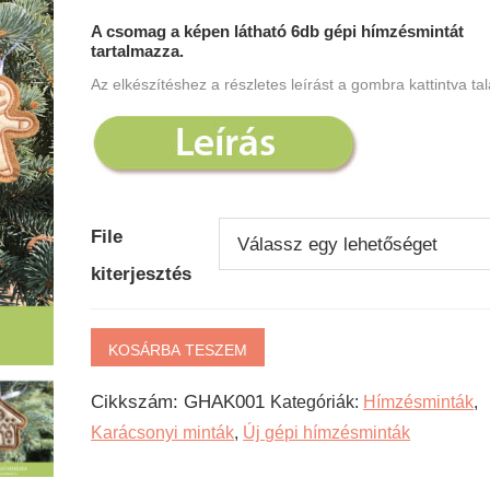
A csomag a képen látható 6db gépi hímzésmintát
tartalmazza.
Az elkészítéshez a részletes leírást a gombra kattintva tal
File
kiterjesztés
Mézeskalács
KOSÁRBA TESZEM
karácsonyfadísz
Cikkszám:
GHAK001
Kategóriák:
Hímzésminták
,
csomag
Karácsonyi minták
,
Új gépi hímzésminták
-
Gépi