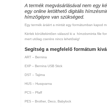
A termék megvásárlásával nem egy ké
egy online letölthető digitális hímzésm
hímzőgépre van szükséged.
Egy termék áráért a mintát egy formátumban kapod m
Kérlek körültekintően válaszd ki a hímzésminta file 
mert
utólag cserére nincs lehetőség
!
Segítség a megfelelő formátum kivá
ART – Bernina
EXP – Bernina USB Stick
DST – Tajima
HUS – Husqvarna
PCS – Pfaff
PES – Brother, Deco, Babylock