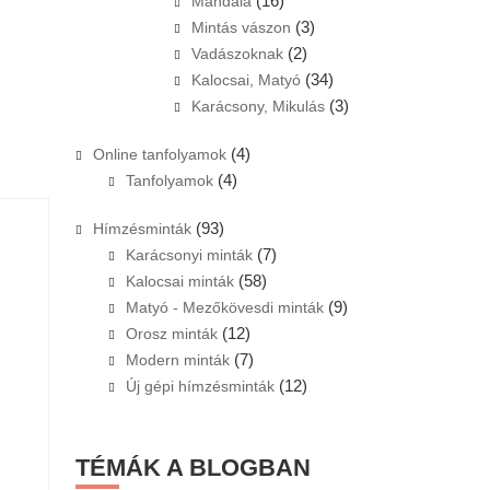
(16)
Mandala
(3)
Mintás vászon
(2)
Vadászoknak
(34)
Kalocsai, Matyó
(3)
Karácsony, Mikulás
(4)
Online tanfolyamok
(4)
Tanfolyamok
(93)
Hímzésminták
(7)
Karácsonyi minták
(58)
Kalocsai minták
(9)
Matyó - Mezőkövesdi minták
(12)
Orosz minták
(7)
Modern minták
(12)
Új gépi hímzésminták
TÉMÁK A BLOGBAN