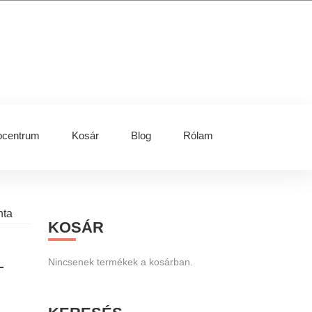
centrum
Kosár
Blog
Rólam
Primary
nta
KOSÁR
Sidebar
Nincsenek termékek a kosárban.
–