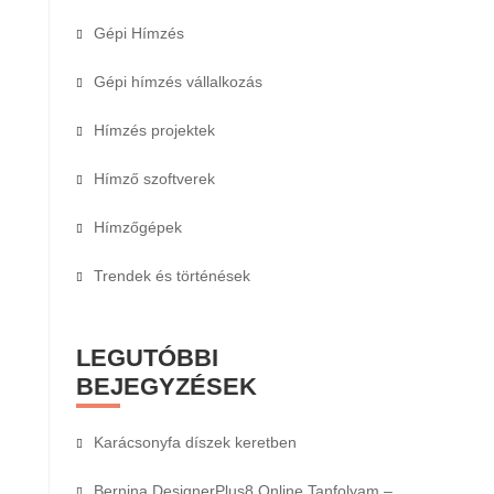
Gépi Hímzés
Gépi hímzés vállalkozás
Hímzés projektek
Hímző szoftverek
Hímzőgépek
Trendek és történések
LEGUTÓBBI
BEJEGYZÉSEK
Karácsonyfa díszek keretben
Bernina DesignerPlus8 Online Tanfolyam –