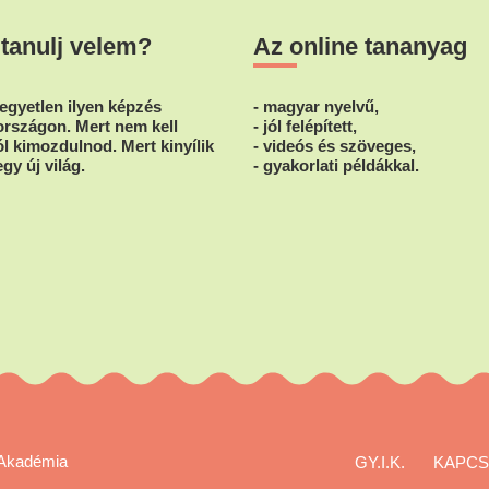
termékoldalon
termékoldalo
választhatók
 tanulj velem?
Az online tananyag
választhatók
ki
ki
egyetlen ilyen képzés
- magyar nyelvű,
rszágon. Mert nem kell
- jól felépített,
l kimozdulnod. Mert kinyílik
- videós és szöveges,
egy új világ.
- gyakorlati példákkal.
Akadémia
GY.I.K.
KAPCS