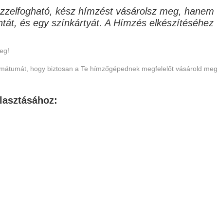
zzelfogható, kész hímzést vásárolsz meg, hanem
intát, és egy színkártyát. A Hímzés elkészítéséhez
eg!
formátumát, hogy biztosan a Te hímzőgépednek megfelelőt vásárold meg
lasztásához: