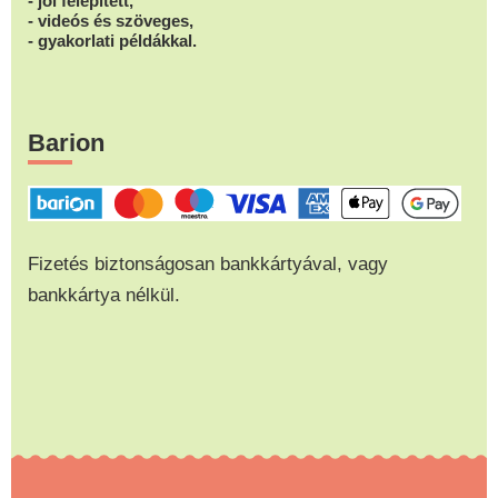
- jól felépített,
- videós és szöveges,
- gyakorlati példákkal.
Barion
Fizetés biztonságosan bankkártyával, vagy
bankkártya nélkül.