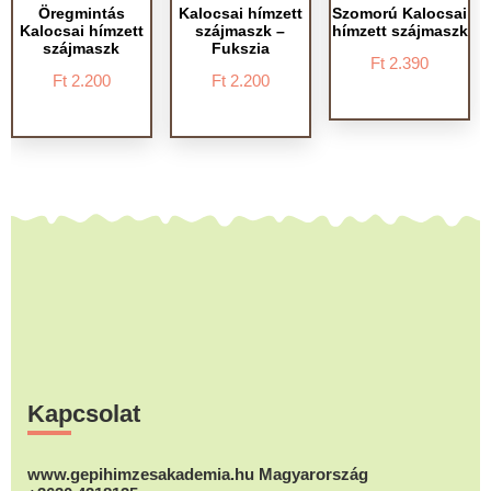
Öregmintás
Kalocsai hímzett
Szomorú Kalocsai
Kalocsai hímzett
szájmaszk –
hímzett szájmaszk
szájmaszk
Fukszia
Ft
2.390
Ft
2.200
Ft
2.200
Footer
Kapcsolat
www.gepihimzesakademia.hu Magyarország