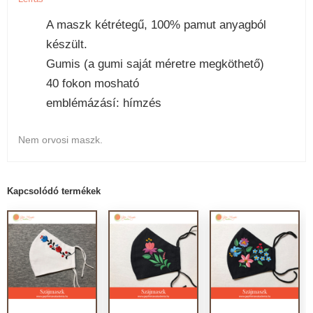
A maszk kétrétegű, 100% pamut anyagból
készült.
Gumis (a gumi saját méretre megköthető)
40 fokon mosható
emblémázásí: hímzés
Nem orvosi maszk.
Kapcsolódó termékek