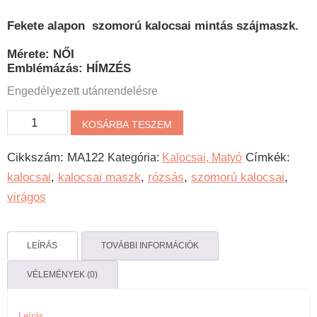
Fekete alapon szomorú kalocsai mintás szájmaszk.
Mérete: NŐI
Emblémázás: HÍMZÉS
Engedélyezett utánrendelésre
Szomorú
KOSÁRBA TESZEM
Kalocsai
Cikkszám:
MA122
Címkék:
Kategória:
Kalocsai, Matyó
hímzett
kalocsai
,
kalocsai maszk
,
rózsás
,
szomorú kalocsai
,
szájmaszk
virágos
-
Kis
csokor
LEÍRÁS
TOVÁBBI INFORMÁCIÓK
mennyiség
VÉLEMÉNYEK (0)
Leírás