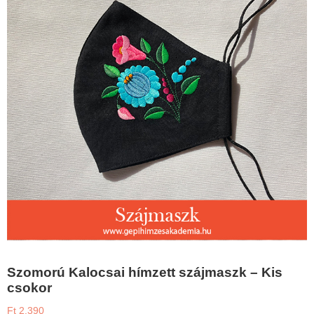
Szomorú Kalocsai hímzett szájmaszk – Kis
csokor
Ft
2.390