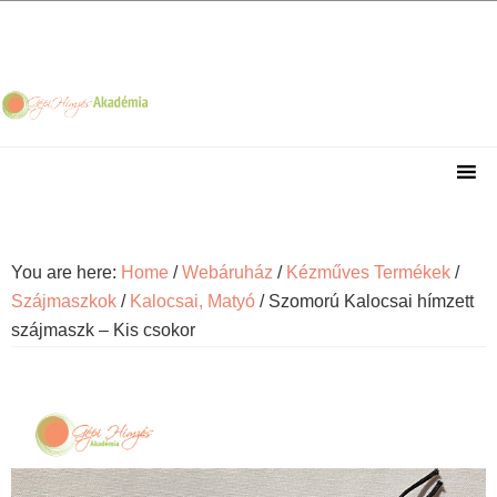
Skip
Skip
Skip
Skip
to
to
to
to
primary
main
primary
footer
navigation
content
sidebar
You are here:
Home
/
Webáruház
/
Kézműves Termékek
/
Szájmaszkok
/
Kalocsai, Matyó
/
Szomorú Kalocsai hímzett
szájmaszk – Kis csokor