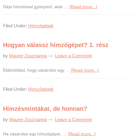
about
Gépi hímzéssel gyönyörű, akár …
[Read more...]
Hogyan
válassz
Filed Under:
Hímzőgépek
hímzőgépet?
2.
rész
Hogyan válassz hímzőgépet? 1. rész
by
Maurer Zsuzsanna
Leave a Comment
about
Eldöntötted, hogy vásárolsz egy …
[Read more...]
Hogyan
válassz
Filed Under:
Hímzőgépek
hímzőgépet?
1.
rész
Hímzésmintákat, de honnan?
by
Maurer Zsuzsanna
Leave a Comment
about
Ha vásárolsz egy hímzőgépet, …
[Read more...]