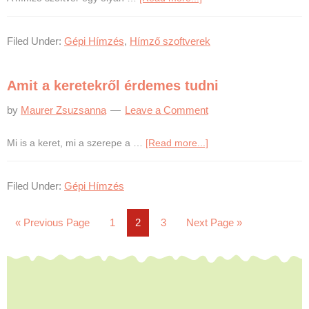
Miért
van
Filed Under:
Gépi Hímzés
,
Hímző szoftverek
szükség
hímző
szoftverre?
Amit a keretekről érdemes tudni
by
Maurer Zsuzsanna
Leave a Comment
about
Mi is a keret, mi a szerepe a …
[Read more...]
Amit
a
Filed Under:
Gépi Hímzés
keretekről
érdemes
tudni
Go
Page
Page
Page
Go
«
Previous Page
1
2
3
Next Page »
to
to