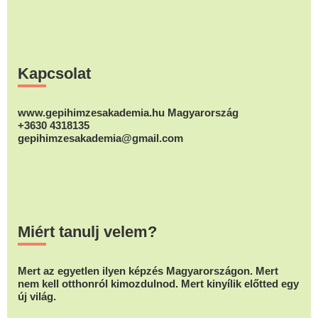
Footer
Kapcsolat
www.gepihimzesakademia.hu Magyarország
+3630 4318135
gepihimzesakademia@gmail.com
Miért tanulj velem?
Mert az egyetlen ilyen képzés Magyarországon. Mert
nem kell otthonról kimozdulnod. Mert kinyílik előtted egy
új világ.