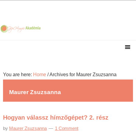
Skip
Skip
Skip
Skip
to
to
to
to
primary
main
primary
footer
navigation
content
sidebar
You are here:
Home
/
Archives for Maurer Zsuzsanna
Maurer Zsuzsanna
Hogyan válassz hímzőgépet? 2. rész
by
Maurer Zsuzsanna
1 Comment