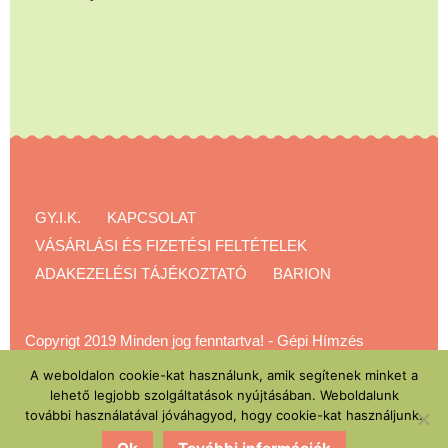
GY.I.K.
KAPCSOLAT
VÁSÁRLÁSI ÉS FIZETÉSI FELTÉTELEK
ADAKEZELÉSI TÁJÉKOZTATÓ
BARION
Copyrigt 2019 Minden jog fenntartva!
-
Gépi Hímzés
Akadémia
A weboldalon cookie-kat használunk, amik segítenek minket a
lehető legjobb szolgáltatások nyújtásában. Weboldalunk
további használatával jóváhagyod, hogy cookie-kat használjunk.