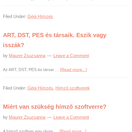
Hímzésmintákat,
de
Filed Under:
Gépi Hímzés
honnan?
ART, DST, PES és társaik. Eszik vagy
isszák?
by
Maurer Zsuzsanna
Leave a Comment
about
Az ART, DST, PES és társai …
[Read more...]
ART,
DST,
Filed Under:
Gépi Hímzés
,
Hímző szoftverek
PES
és
társaik.
Miért van szükség hímző szoftverre?
Eszik
vagy
by
Maurer Zsuzsanna
Leave a Comment
isszák?
about
A hímző szoftver egy olyan …
[Read more...]