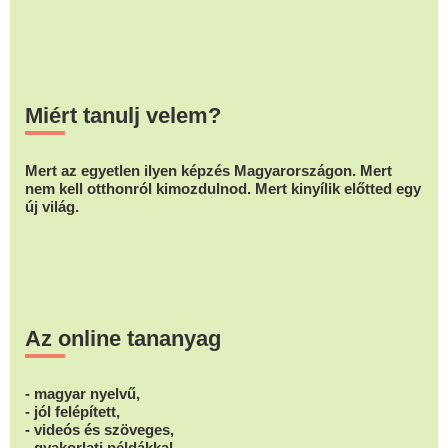
Miért tanulj velem?
Mert az egyetlen ilyen képzés Magyarországon. Mert
nem kell otthonról kimozdulnod. Mert kinyílik előtted egy
új világ.
Az online tananyag
- magyar nyelvű,
- jól felépített,
- videós és szöveges,
- gyakorlati példákkal.