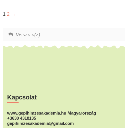
1
2
→
Vissza a(z):
Footer
Kapcsolat
www.gepihimzesakademia.hu Magyarország
+3630 4318135
gepihimzesakademia@gmail.com