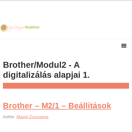
Skip
Skip
Skip
Skip
to
to
to
to
primary
main
primary
footer
navigation
content
sidebar
Brother/Modul2 - A
digitalizálás alapjai 1.
Brother – M2/1 – Beállítások
Author:
Maurer Zsuzsanna