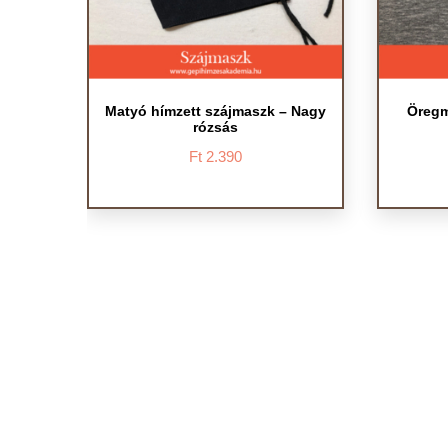
Matyó hímzett szájmaszk – Nagy
Öregm
rózsás
Ft
2.390