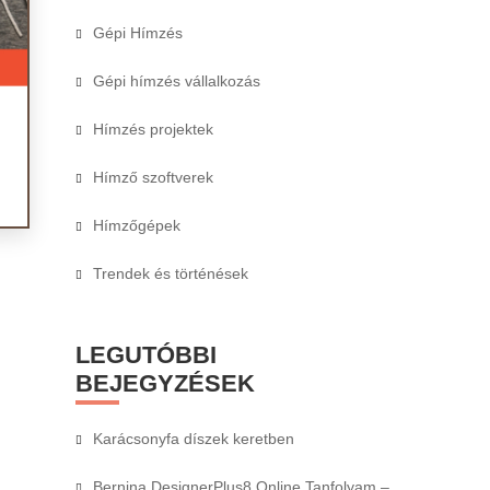
Gépi Hímzés
Gépi hímzés vállalkozás
Hímzés projektek
Hímző szoftverek
Hímzőgépek
Trendek és történések
LEGUTÓBBI
BEJEGYZÉSEK
Karácsonyfa díszek keretben
Bernina DesignerPlus8 Online Tanfolyam –