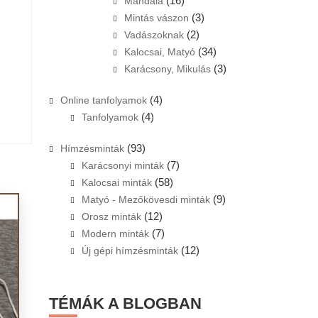
(16)
Mandala
(3)
Mintás vászon
(2)
Vadászoknak
(34)
Kalocsai, Matyó
(3)
Karácsony, Mikulás
(4)
Online tanfolyamok
(4)
Tanfolyamok
(93)
Hímzésminták
(7)
Karácsonyi minták
(58)
Kalocsai minták
(9)
Matyó - Mezőkövesdi minták
(12)
Orosz minták
(7)
Modern minták
(12)
Új gépi hímzésminták
TÉMÁK A BLOGBAN