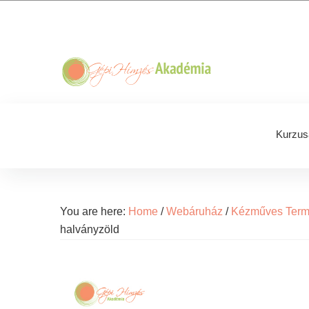
Skip
Skip
Skip
Skip
to
to
to
to
primary
main
primary
footer
navigation
content
sidebar
Kurzus
You are here:
Home
/
Webáruház
/
Kézműves Ter
halványzöld