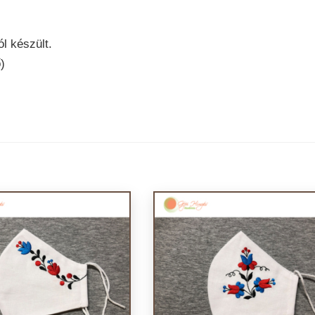
l készült.
)