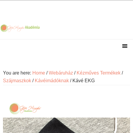
Skip
Skip
Skip
Skip
to
to
to
to
primary
main
primary
footer
navigation
content
sidebar
You are here:
Home
/
Webáruház
/
Kézműves Termékek
/
Szájmaszkok
/
Kávéimádóknak
/
Kávé EKG