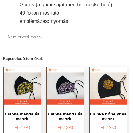
Gumis (a gumi saját méretre megköthető)
40 fokon mosható
emblémázás: nyomás
Nem orvosi maszk.
Kapcsolódó termékek
Csipke mandalás
Csipke mandalás
Csipke hópelyhes
maszk
maszk
maszk
Ft
2.390
Ft
2.390
Ft
2.250