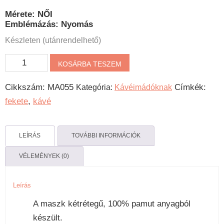
Mérete: NŐI
Emblémázás: Nyomás
Készleten (utánrendelhető)
Kávé
KOSÁRBA TESZEM
EKG
Cikkszám:
MA055
Címkék:
Kategória:
Kávéimádóknak
mennyiség
fekete
,
kávé
LEÍRÁS
TOVÁBBI INFORMÁCIÓK
VÉLEMÉNYEK (0)
Leírás
A maszk kétrétegű, 100% pamut anyagból
készült.