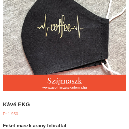
Kávé EKG
Ft
1.950
Feket maszk arany felirattal.