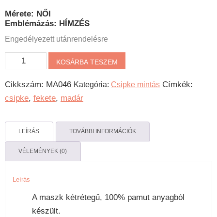
Mérete: NŐI
Emblémázás: HÍMZÉS
Engedélyezett utánrendelésre
Kolibri
KOSÁRBA TESZEM
csipkemintás
Cikkszám:
MA046
Címkék:
Kategória:
Csipke mintás
maszk
csipke
,
fekete
,
madár
mennyiség
LEÍRÁS
TOVÁBBI INFORMÁCIÓK
VÉLEMÉNYEK (0)
Leírás
A maszk kétrétegű, 100% pamut anyagból
készült.