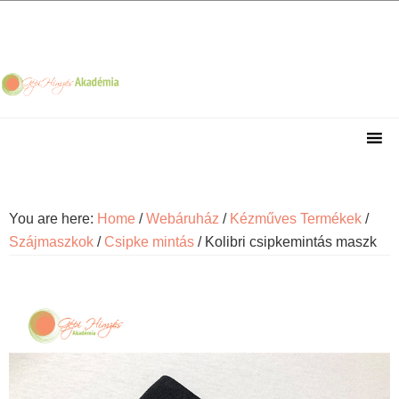
Skip
Skip
Skip
Skip
to
to
to
to
primary
main
primary
footer
navigation
content
sidebar
You are here:
Home
/
Webáruház
/
Kézműves Termékek
/
Szájmaszkok
/
Csipke mintás
/
Kolibri csipkemintás maszk