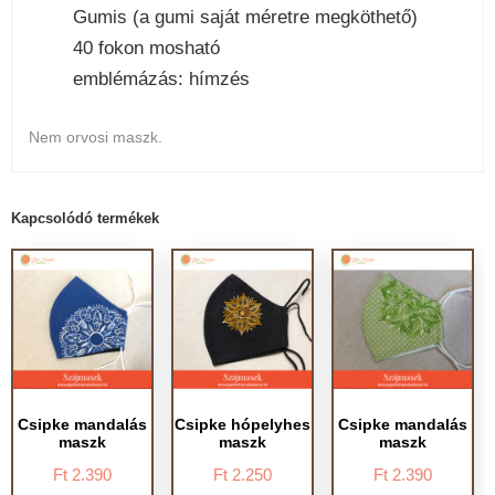
Gumis (a gumi saját méretre megköthető)
40 fokon mosható
emblémázás: hímzés
Nem orvosi maszk.
Kapcsolódó termékek
Csipke mandalás
Csipke hópelyhes
Csipke mandalás
maszk
maszk
maszk
Ft
2.390
Ft
2.250
Ft
2.390